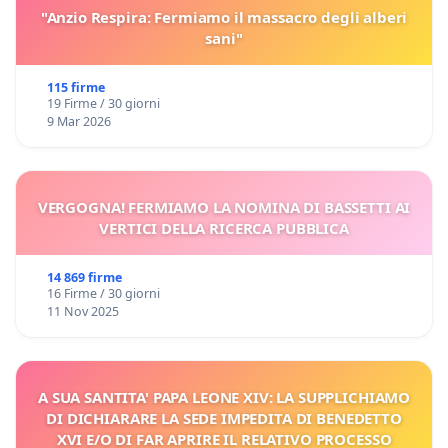
"Anzio Respira: Fermiamo il massacro degli alberi
sani"
115 firme
19 Firme / 30 giorni
9 Mar 2026
VERGOGNA! FERMIAMO LA NOMINA DI BASSETTI AI
VERTICI DELLA RICERCA PUBBLICA
14 869 firme
16 Firme / 30 giorni
11 Nov 2025
A SUA SANTITA' PAPA LEONE XIV: LA SUPPLICHIAMO
DI DICHIARARE LA SEDE IMPEDITA DI BENEDETTO
XVI E/O DI FAR APRIRE IL RELATIVO PROCESSO