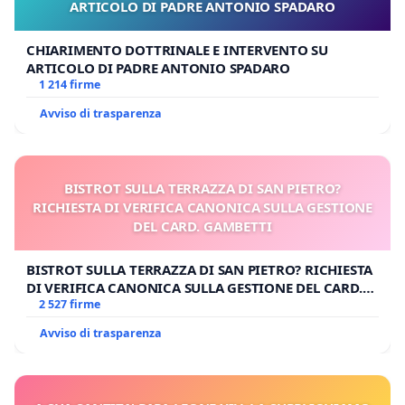
ARTICOLO DI PADRE ANTONIO SPADARO
CHIARIMENTO DOTTRINALE E INTERVENTO SU
ARTICOLO DI PADRE ANTONIO SPADARO
1 214 firme
Avviso di trasparenza
BISTROT SULLA TERRAZZA DI SAN PIETRO?
RICHIESTA DI VERIFICA CANONICA SULLA GESTIONE
DEL CARD. GAMBETTI
BISTROT SULLA TERRAZZA DI SAN PIETRO? RICHIESTA
DI VERIFICA CANONICA SULLA GESTIONE DEL CARD.
GAMBETTI
2 527 firme
Avviso di trasparenza