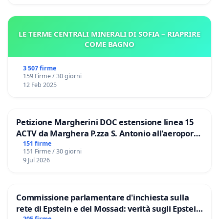
LE TERME CENTRALI MINERALI DI SOFIA – RIAPRIRE
COME BAGNO
3 507 firme
159 Firme / 30 giorni
12 Feb 2025
Petizione Margherini DOC estensione linea 15
ACTV da Marghera P.zza S. Antonio all'aeroporto
Marco Polo tariffa a € 1,50
151 firme
151 Firme / 30 giorni
9 Jul 2026
Commissione parlamentare d'inchiesta sulla
rete di Epstein e del Mossad: verità sugli Epstein
205 firme