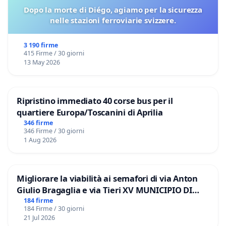
Dopo la morte di Diégo, agiamo per la sicurezza
nelle stazioni ferroviarie svizzere.
3 190 firme
415 Firme / 30 giorni
13 May 2026
Ripristino immediato 40 corse bus per il
quartiere Europa/Toscanini di Aprilia
346 firme
346 Firme / 30 giorni
1 Aug 2026
Migliorare la viabilità ai semafori di via Anton
Giulio Bragaglia e via Tieri XV MUNICIPIO DI
ROMA
184 firme
184 Firme / 30 giorni
21 Jul 2026