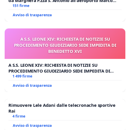
da Marghera P.zza S. Antonio all'aeroporto Marco
Polo tariffa a € 1,50
151 firme
Avviso di trasparenza
A S.S. LEONE XIV: RICHIESTA DI NOTIZIE SU
PROCEDIMENTO GIUDIZIARIO SEDE IMPEDITA DI
BENEDETTO XVI
A S.S. LEONE XIV: RICHIESTA DI NOTIZIE SU
PROCEDIMENTO GIUDIZIARIO SEDE IMPEDITA DI
BENEDETTO XVI
1 499 firme
Avviso di trasparenza
Rimuovere Lele Adani dalle telecronache sportive
Rai
4 firme
Avviso di trasparenza