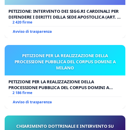
PETIZIONE: INTERVENTO DEI SIGG.RI CARDINALI PER
DIFENDERE I DIRITTI DELLA SEDE APOSTOLICA (ART. 3
UDG)
2 420 firme
Avviso di trasparenza
PETIZIONE PER LA REALIZZAZIONE DELLA
PROCESSIONE PUBBLICA DEL CORPUS DOMINI A
MILANO
PETIZIONE PER LA REALIZZAZIONE DELLA
PROCESSIONE PUBBLICA DEL CORPUS DOMINI A
MILANO
2 186 firme
Avviso di trasparenza
CHIARIMENTO DOTTRINALE E INTERVENTO SU