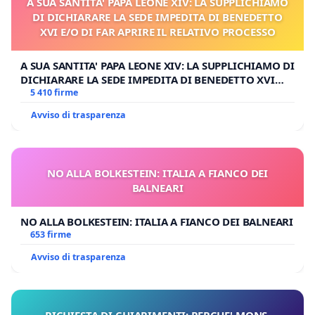
A SUA SANTITA' PAPA LEONE XIV: LA SUPPLICHIAMO
DI DICHIARARE LA SEDE IMPEDITA DI BENEDETTO
XVI E/O DI FAR APRIRE IL RELATIVO PROCESSO
A SUA SANTITA' PAPA LEONE XIV: LA SUPPLICHIAMO DI
DICHIARARE LA SEDE IMPEDITA DI BENEDETTO XVI
E/O DI FAR APRIRE IL RELATIVO PROCESSO
5 410 firme
Avviso di trasparenza
NO ALLA BOLKESTEIN: ITALIA A FIANCO DEI
BALNEARI
NO ALLA BOLKESTEIN: ITALIA A FIANCO DEI BALNEARI
653 firme
Avviso di trasparenza
RICHIESTA DI CHIARIMENTI: PERCHE' MONS.