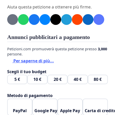
Aiuta questa petizione a ottenere più firme.
Firma questa petizione per contribuire a rendere
il nostro quartiere più vivibile e rispettoso per
tutti.
Annunci pubblicitari a pagamento
Petizioni.com promuoverà questa petizione presso
3,000
persone.
Per saperne di più...
Scegli il tuo budget
5 €
10 €
20 €
40 €
80 €
Metodo di pagamento
PayPal
Google Pay
Apple Pay
Carta di credit