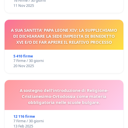
16 Firme / 30 giorni
11 Nov 2025
A SUA SANTITA' PAPA LEONE XIV: LA SUPPLICHIAMO
DI DICHIARARE LA SEDE IMPEDITA DI BENEDETTO
XVI E/O DI FAR APRIRE IL RELATIVO PROCESSO
5 410 firme
7 Firme / 30 giorni
20 Nov 2025
A sostegno dell'introduzione di Religione-
Cristianesimo-Ortodossia come materia
obbligatoria nelle scuole bulgare.
12 116 firme
7 Firme / 30 giorni
13 Feb 2025