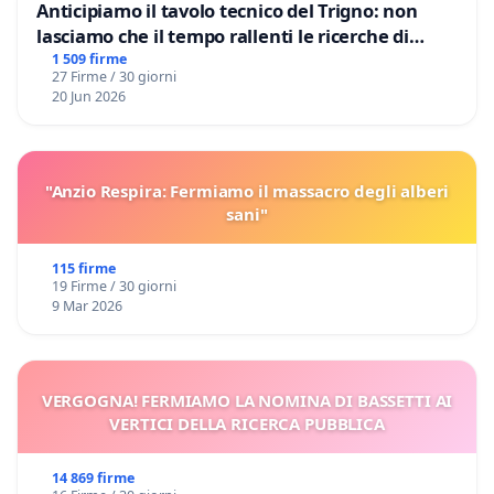
Anticipiamo il tavolo tecnico del Trigno: non
lasciamo che il tempo rallenti le ricerche di
Domenico Racanati
1 509 firme
27 Firme / 30 giorni
20 Jun 2026
"Anzio Respira: Fermiamo il massacro degli alberi
sani"
115 firme
19 Firme / 30 giorni
9 Mar 2026
VERGOGNA! FERMIAMO LA NOMINA DI BASSETTI AI
VERTICI DELLA RICERCA PUBBLICA
14 869 firme