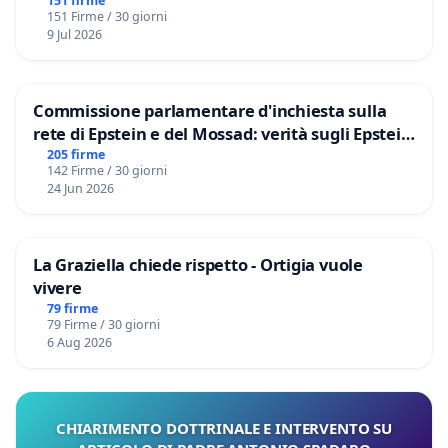
Marco Polo tariffa a € 1,50
151 firme
151 Firme / 30 giorni
9 Jul 2026
Commissione parlamentare d'inchiesta sulla
rete di Epstein e del Mossad: verità sugli Epstein
Files
205 firme
142 Firme / 30 giorni
24 Jun 2026
La Graziella chiede rispetto - Ortigia vuole
vivere
79 firme
79 Firme / 30 giorni
6 Aug 2026
CHIARIMENTO DOTTRINALE E INTERVENTO SU