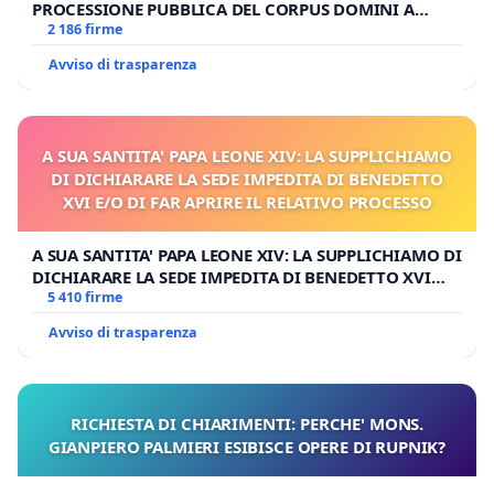
PROCESSIONE PUBBLICA DEL CORPUS DOMINI A
MILANO
2 186 firme
Avviso di trasparenza
A SUA SANTITA' PAPA LEONE XIV: LA SUPPLICHIAMO
DI DICHIARARE LA SEDE IMPEDITA DI BENEDETTO
XVI E/O DI FAR APRIRE IL RELATIVO PROCESSO
A SUA SANTITA' PAPA LEONE XIV: LA SUPPLICHIAMO DI
DICHIARARE LA SEDE IMPEDITA DI BENEDETTO XVI
E/O DI FAR APRIRE IL RELATIVO PROCESSO
5 410 firme
Avviso di trasparenza
RICHIESTA DI CHIARIMENTI: PERCHE' MONS.
GIANPIERO PALMIERI ESIBISCE OPERE DI RUPNIK?