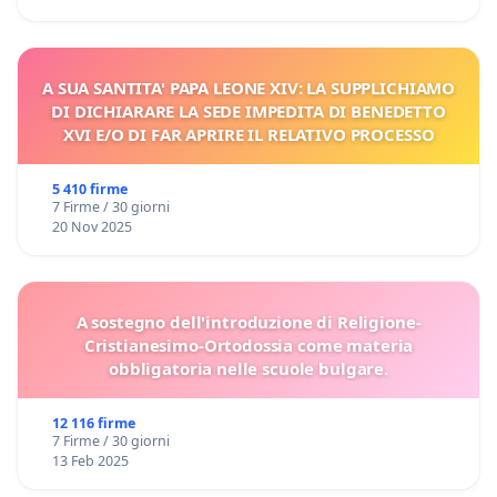
A SUA SANTITA' PAPA LEONE XIV: LA SUPPLICHIAMO
DI DICHIARARE LA SEDE IMPEDITA DI BENEDETTO
XVI E/O DI FAR APRIRE IL RELATIVO PROCESSO
5 410 firme
7 Firme / 30 giorni
20 Nov 2025
A sostegno dell'introduzione di Religione-
Cristianesimo-Ortodossia come materia
obbligatoria nelle scuole bulgare.
12 116 firme
7 Firme / 30 giorni
13 Feb 2025