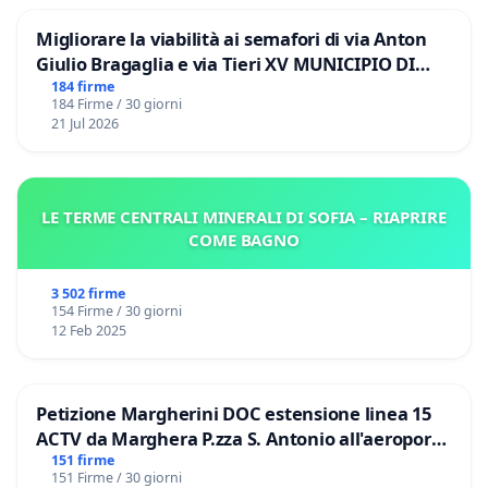
Migliorare la viabilità ai semafori di via Anton
Giulio Bragaglia e via Tieri XV MUNICIPIO DI
ROMA
184 firme
184 Firme / 30 giorni
21 Jul 2026
LE TERME CENTRALI MINERALI DI SOFIA – RIAPRIRE
COME BAGNO
3 502 firme
154 Firme / 30 giorni
12 Feb 2025
Petizione Margherini DOC estensione linea 15
ACTV da Marghera P.zza S. Antonio all'aeroporto
Marco Polo tariffa a € 1,50
151 firme
151 Firme / 30 giorni