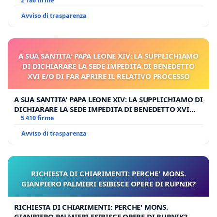
MILANO
2 186 firme
Avviso di trasparenza
A SUA SANTITA' PAPA LEONE XIV: LA SUPPLICHIAMO
DI DICHIARARE LA SEDE IMPEDITA DI BENEDETTO
XVI E/O DI FAR APRIRE IL RELATIVO PROCESSO
A SUA SANTITA' PAPA LEONE XIV: LA SUPPLICHIAMO DI
DICHIARARE LA SEDE IMPEDITA DI BENEDETTO XVI
E/O DI FAR APRIRE IL RELATIVO PROCESSO
5 410 firme
Avviso di trasparenza
RICHIESTA DI CHIARIMENTI: PERCHE' MONS.
GIANPIERO PALMIERI ESIBISCE OPERE DI RUPNIK?
RICHIESTA DI CHIARIMENTI: PERCHE' MONS.
GIANPIERO PALMIERI ESIBISCE OPERE DI RUPNIK?