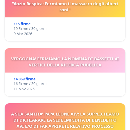
"Anzio Respira: Fermiamo il massacro degli alberi
sani"
115 firme
19 Firme / 30 giorni
9 Mar 2026
VERGOGNA! FERMIAMO LA NOMINA DI BASSETTI AI
VERTICI DELLA RICERCA PUBBLICA
14 869 firme
16 Firme / 30 giorni
11 Nov 2025
A SUA SANTITA' PAPA LEONE XIV: LA SUPPLICHIAMO
DI DICHIARARE LA SEDE IMPEDITA DI BENEDETTO
XVI E/O DI FAR APRIRE IL RELATIVO PROCESSO