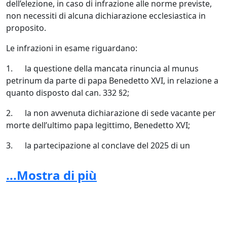
dell’elezione, in caso di infrazione alle norme previste,
non necessiti di alcuna dichiarazione ecclesiastica in
proposito.
Le infrazioni in esame riguardano:
1. la questione della mancata rinuncia al munus
petrinum da parte di papa Benedetto XVI, in relazione a
quanto disposto dal can. 332 §2;
2. la non avvenuta dichiarazione di sede vacante per
morte dell’ultimo papa legittimo, Benedetto XVI;
3. la partecipazione al conclave del 2025 di un
numero rilevante di cardinali (108) la cui validità di
nomina è inficiata dalla irregolare rinuncia di papa
...Mostra di più
Benedetto XVI;
4. il superamento del tetto massimo di 120 elettori
previsto dalla normativa vigente;