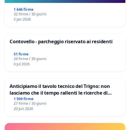
1 646 firme
32 Firme / 30 giorni
5 Jan 2026
Contovello - parcheggio riservato ai residenti
51 firme
29 Firme / 30 giorni
6 Jul 2026
Anticipiamo il tavolo tecnico del Trigno: non
lasciamo che il tempo rallenti le ricerche di
Domenico Racanati
1 509 firme
27 Firme / 30 giorni
20 Jun 2026