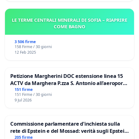
rimuovere ogni stato di incertezza giuridica;
LE TERME CENTRALI MINERALI DI SOFIA – RIAPRIRE
garantire la piena certezza circa la titolarità del munus
COME BAGNO
petrinum;
3 506 firme
Con osservanza,
158 Firme / 30 giorni
12 Feb 2025
I seguenti firmatari
Petizione Margherini DOC estensione linea 15
ACTV da Marghera P.zza S. Antonio all'aeroporto
Marco Polo tariffa a € 1,50
151 firme
151 Firme / 30 giorni
9 Jul 2026
Commissione parlamentare d'inchiesta sulla
rete di Epstein e del Mossad: verità sugli Epstein
Files
205 firme