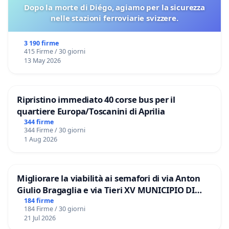
Dopo la morte di Diégo, agiamo per la sicurezza
menzione del Romano Pontefice nel Canone della
nelle stazioni ferroviarie svizzere.
Messa;
3 190 firme
i fedeli potrebbero astenersi dalla partecipazione alle
415 Firme / 30 giorni
celebrazioni ritenute canonicamente dubbie con
13 May 2026
conseguente lesione della comunione ecclesiale visibile,
disarticolazione dell’unità sacramentale e
compromissione dell’ordine giuridico della Chiesa.
Ripristino immediato 40 corse bus per il
quartiere Europa/Toscanini di Aprilia
Tale situazione configura un pregiudizio grave e attuale
344 firme
per l’intero corpo ecclesiale e non può essere rimessa a
344 Firme / 30 giorni
valutazioni soggettive.
1 Aug 2026
CONCLUSIONES I sottoscritti, ad normam iuris:
agiscono ad tutelam veritatis; ad certitudinem iuris
Migliorare la viabilità ai semafori di via Anton
restaurandam; ad unitatem Ecclesiae tuendam; e
Giulio Bragaglia e via Tieri XV MUNICIPIO DI
FORMALITER PETUNT ET INSTANT che l’Autorità
ROMA
184 firme
competente voglia:
184 Firme / 30 giorni
21 Jul 2026
pronunciarsi in via definitiva sulla validità dell’elezione;