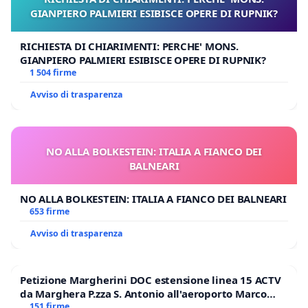
GIANPIERO PALMIERI ESIBISCE OPERE DI RUPNIK?
A fronte di quanto sopra esposto, presentiamo il
seguente studio canonico:
RICHIESTA DI CHIARIMENTI: PERCHE' MONS.
GIANPIERO PALMIERI ESIBISCE OPERE DI RUPNIK?
PREMESSO IN FACTO ET IN IURE
1 504 firme
Avviso di trasparenza
che la Costituzione Apostolica Universi Dominici Gregis
costituisce lex specialis regolante, ad normam iuris,
l’elezione del Romano Pontefice;
NO ALLA BOLKESTEIN: ITALIA A FIANCO DEI
che, ai sensi del can. 332 §1 CIC, l’acquisizione del
BALNEARI
munus petrinum è subordinata ad validitatem alla
legittima elezione e alla sua accettazione;
NO ALLA BOLKESTEIN: ITALIA A FIANCO DEI BALNEARI
653 firme
che i cann. 124–125 CIC sanciscono i requisiti essenziali
Avviso di trasparenza
di validità degli atti giuridici, la cui carenza comporta
nullità o invalidità;
che, nell’anno 2025, si è svolto un Conclave dal quale è
Petizione Margherini DOC estensione linea 15 ACTV
da Marghera P.zza S. Antonio all'aeroporto Marco
derivata l’attuale titolarità dell’ufficio petrino;
Polo tariffa a € 1,50
151 firme