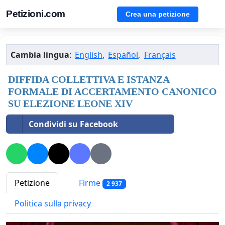
Petizioni.com
Crea una petizione
Cambia lingua
:
English
,
Español
,
Français
DIFFIDA COLLETTIVA E ISTANZA
FORMALE DI ACCERTAMENTO CANONICO
SU ELEZIONE LEONE XIV
Condividi su Facebook
Petizione
Firme
2 937
Politica sulla privacy