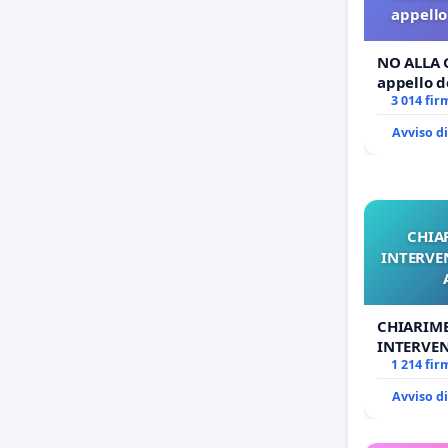
appello 
NO ALLA 
appello de
3 014 fir
Avviso d
CHIA
INTERVE
CHIARIM
INTERVEN
ANTONIO
1 214 fir
Avviso d