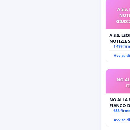
A S.S
NOTI
GIUDI
A S.S. LE
NOTIZIE
GIUDIZIA
1 499 fir
BENEDETT
Avviso d
NO AL
F
NO ALLA 
FIANCO D
653 firm
Avviso d