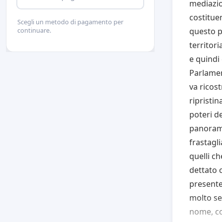
mediazion
costituen
Scegli un metodo di pagamento per
questo p
continuare.
territori
e quindi
Parlamen
va ricos
ripristi
poteri de
panorama
frastagli
quelli c
dettato 
presente
molto se
nome, co