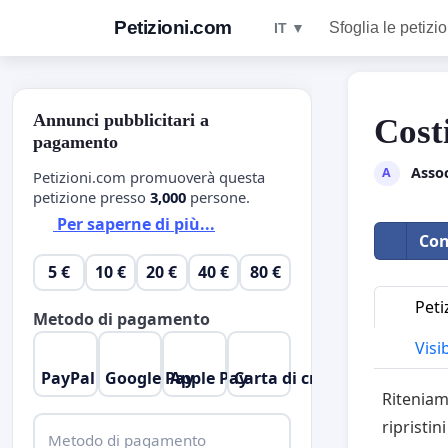
Petizioni.com
Sfoglia le petizio
IT ▼
Annunci pubblicitari a
Cost
pagamento
Assoc
A
Petizioni.com promuoverà questa
petizione presso
3,000
persone.
Per saperne di più...
Con
5 €
10 €
20 €
40 €
80 €
Peti
Metodo di pagamento
Visib
PayPal
Google Pay
Apple Pay
Carta di credito
Riteniam
ripristin
Metodo di pagamento