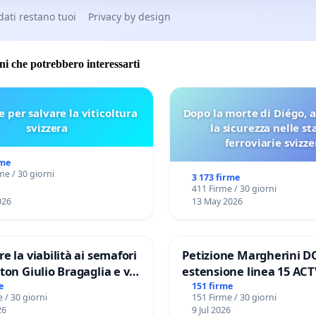
 dati restano tuoi
Privacy by design
oni che potrebbero interessarti
e per salvare la viticoltura
Dopo la morte di Diégo, 
svizzera
la sicurezza nelle st
ferroviarie svizze
rme
me / 30 giorni
3 173 firme
411 Firme / 30 giorni
026
13 May 2026
re la viabilità ai semafori
Petizione Margherini D
gaglia e via
estensione linea 15 ACT
V MUNICIPIO DI ROMA
Marghera P.zza S. Anton
e
151 firme
 / 30 giorni
151 Firme / 30 giorni
all'aeroporto Marco Polo
26
9 Jul 2026