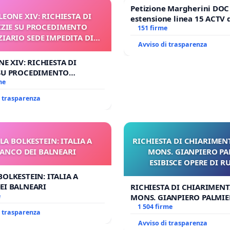
Petizione Margherini DOC
. LEONE XIV: RICHIESTA DI
estensione linea 15 ACTV 
ZIE SU PROCEDIMENTO
Marghera P.zza S. Antonio
151 firme
ZIARIO SEDE IMPEDITA DI
all'aeroporto Marco Polo ta
Avviso di trasparenza
BENEDETTO XVI
1,50
ONE XIV: RICHIESTA DI
 SU PROCEDIMENTO
RIO SEDE IMPEDITA DI
me
O XVI
i trasparenza
LA BOLKESTEIN: ITALIA A
RICHIESTA DI CHIARIMENT
IANCO DEI BALNEARI
MONS. GIANPIERO PA
ESIBISCE OPERE DI R
BOLKESTEIN: ITALIA A
EI BALNEARI
RICHIESTA DI CHIARIMENTI
e
MONS. GIANPIERO PALMIER
OPERE DI RUPNIK?
1 504 firme
i trasparenza
Avviso di trasparenza