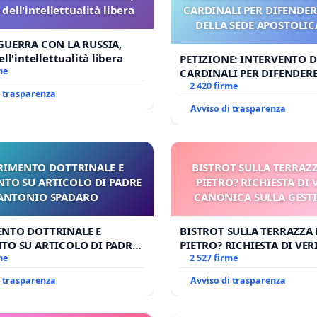
dell'intellettualità libera
CARDINALI PER DIFENDERE
DELLA SEDE APOSTOLICA
UDG)
GUERRA CON LA RUSSIA,
ll'intellettualità libera
PETIZIONE: INTERVENTO DE
me
CARDINALI PER DIFENDERE 
DELLA SEDE APOSTOLICA (A
2 420 firme
i trasparenza
Avviso di trasparenza
RIMENTO DOTTRINALE E
BISTROT SULLA TERRAZZ
NTO SU ARTICOLO DI PADRE
PIETRO? RICHIESTA DI 
ANTONIO SPADARO
CANONICA SULLA GEST
CARD. GAMBETT
ENTO DOTTRINALE E
BISTROT SULLA TERRAZZA 
TO SU ARTICOLO DI PADRE
PIETRO? RICHIESTA DI VER
 SPADARO
me
CANONICA SULLA GESTION
2 527 firme
CARD. GAMBETTI
i trasparenza
Avviso di trasparenza