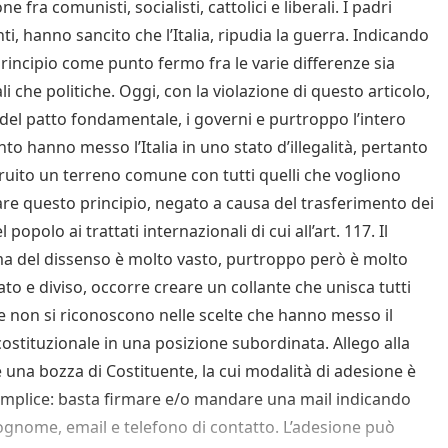
e fra comunisti, socialisti, cattolici e liberali. I padri
ti, hanno sancito che l’Italia, ripudia la guerra. Indicando
rincipio come punto fermo fra le varie differenze sia
ali che politiche. Oggi, con la violazione di questo articolo,
 del patto fondamentale, i governi e purtroppo l’intero
to hanno messo l’Italia in uno stato d’illegalità, pertanto
truito un terreno comune con tutti quelli che vogliono
nare questo principio, negato a causa del trasferimento dei
l popolo ai trattati internazionali di cui all’art. 117. Il
 del dissenso è molto vasto, purtroppo però è molto
ato e diviso, occorre creare un collante che unisca tutti
he non si riconoscono nelle scelte che hanno messo il
costituzionale in una posizione subordinata. Allego alla
 una bozza di Costituente, la cui modalità di adesione è
mplice: basta firmare e/o mandare una mail indicando
gnome, email e telefono di contatto. L’adesione può