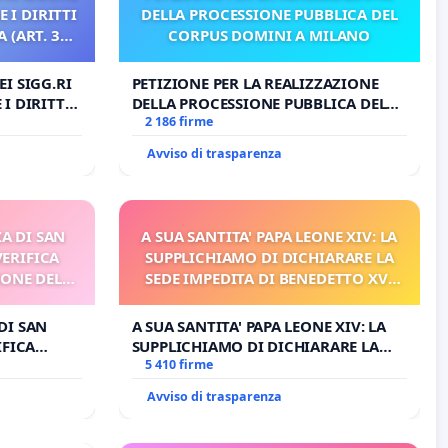
 I DIRITTI
DELLA PROCESSIONE PUBBLICA DEL
 (ART. 3
CORPUS DOMINI A MILANO
I SIGG.RI
PETIZIONE PER LA REALIZZAZIONE
I DIRITTI
DELLA PROCESSIONE PUBBLICA DEL
RT. 3 UDG)
CORPUS DOMINI A MILANO
2 186 firme
Avviso di trasparenza
A DI SAN
A SUA SANTITA' PAPA LEONE XIV: LA
VERIFICA
SUPPLICHIAMO DI DICHIARARE LA
IONE DEL
SEDE IMPEDITA DI BENEDETTO XVI
I
E/O DI FAR APRIRE IL RELATIVO
PROCESSO
DI SAN
A SUA SANTITA' PAPA LEONE XIV: LA
IFICA
SUPPLICHIAMO DI DICHIARARE LA
E DEL
SEDE IMPEDITA DI BENEDETTO XVI
5 410 firme
E/O DI FAR APRIRE IL RELATIVO
Avviso di trasparenza
PROCESSO