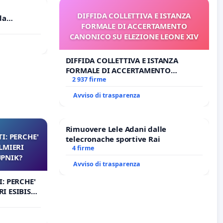
DIFFIDA COLLETTIVA E ISTANZA
da
FORMALE DI ACCERTAMENTO
CANONICO SU ELEZIONE LEONE XIV
riffa a €
DIFFIDA COLLETTIVA E ISTANZA
FORMALE DI ACCERTAMENTO
CANONICO SU ELEZIONE LEONE XIV
2 937 firme
Avviso di trasparenza
Rimuovere Lele Adani dalle
I: PERCHE'
telecronache sportive Rai
LMIERI
4 firme
UPNIK?
Avviso di trasparenza
: PERCHE'
I ESIBISCE