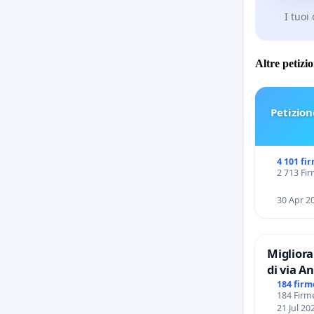
I tuoi
Altre petizi
Petizion
4 101 fi
2 713 Fir
30 Apr 2
Migliora
di via Anton Giulio Bra
Tieri X
184 firm
184 Firme
21 Jul 20