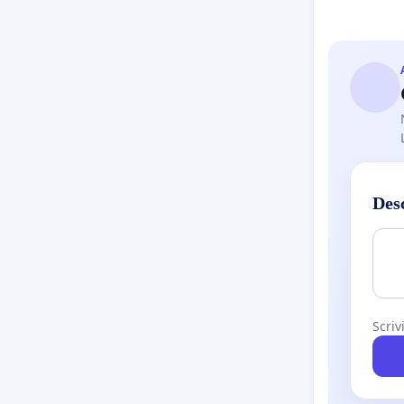
Des
Scriv