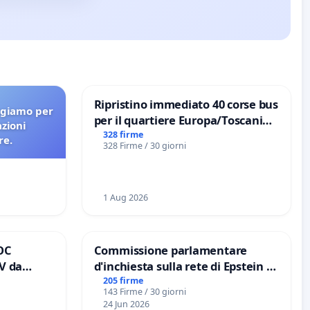
Ripristino immediato 40 corse bus
agiamo per
per il quartiere Europa/Toscanini
azioni
di Aprilia
328 firme
re.
328 Firme / 30 giorni
1 Aug 2026
OC
Commissione parlamentare
V da
d'inchiesta sulla rete di Epstein e
io
del Mossad: verità sugli Epstein
205 firme
143 Firme / 30 giorni
 tariffa a
Files
24 Jun 2026