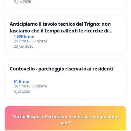
5 Jan 2026
Anticipiamo il tavolo tecnico del Trigno: non
lasciamo che il tempo rallenti le ricerche di
Domenico Racanati
1 509 firme
26 Firme / 30 giorni
20 Jun 2026
Contovello - parcheggio riservato ai residenti
51 firme
24 Firme / 30 giorni
6 Jul 2026
"Anzio Respira: Fermiamo il massacro degli alberi
sani"