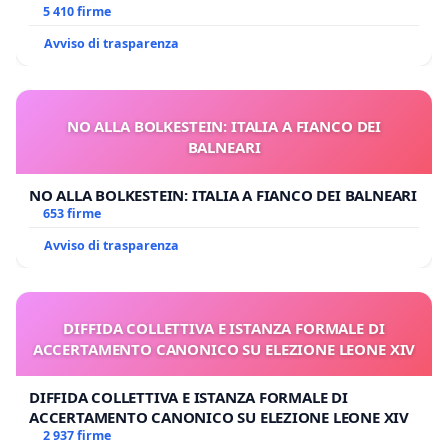
E/O DI FAR APRIRE IL RELATIVO PROCESSO
5 410 firme
Avviso di trasparenza
NO ALLA BOLKESTEIN: ITALIA A FIANCO DEI
BALNEARI
NO ALLA BOLKESTEIN: ITALIA A FIANCO DEI BALNEARI
653 firme
Avviso di trasparenza
DIFFIDA COLLETTIVA E ISTANZA FORMALE DI
ACCERTAMENTO CANONICO SU ELEZIONE LEONE XIV
DIFFIDA COLLETTIVA E ISTANZA FORMALE DI
ACCERTAMENTO CANONICO SU ELEZIONE LEONE XIV
2 937 firme