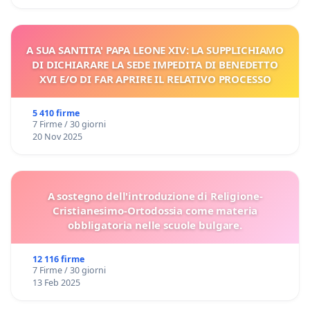
A SUA SANTITA' PAPA LEONE XIV: LA SUPPLICHIAMO
DI DICHIARARE LA SEDE IMPEDITA DI BENEDETTO
XVI E/O DI FAR APRIRE IL RELATIVO PROCESSO
5 410 firme
7 Firme / 30 giorni
20 Nov 2025
A sostegno dell'introduzione di Religione-
Cristianesimo-Ortodossia come materia
obbligatoria nelle scuole bulgare.
12 116 firme
7 Firme / 30 giorni
13 Feb 2025