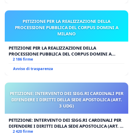
PETIZIONE PER LA REALIZZAZIONE DELLA
PROCESSIONE PUBBLICA DEL CORPUS DOMINI A
MILANO
PETIZIONE PER LA REALIZZAZIONE DELLA
PROCESSIONE PUBBLICA DEL CORPUS DOMINI A
MILANO
2 186 firme
Avviso di trasparenza
PETIZIONE: INTERVENTO DEI SIGG.RI CARDINALI PER
DIFENDERE I DIRITTI DELLA SEDE APOSTOLICA (ART.
3 UDG)
PETIZIONE: INTERVENTO DEI SIGG.RI CARDINALI PER
DIFENDERE I DIRITTI DELLA SEDE APOSTOLICA (ART. 3
UDG)
2 420 firme