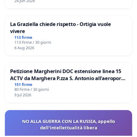
24 Jun 2026
La Graziella chiede rispetto - Ortigia vuole
vivere
113 firme
113 Firme / 30 giorni
6 Aug 2026
Petizione Margherini DOC estensione linea 15
ACTV da Marghera P.zza S. Antonio all'aeroporto
Marco Polo tariffa a € 1,50
151 firme
80 Firme / 30 giorni
9 Jul 2026
NO ALLA GUERRA CON LA RUSSIA, appello
dell'intellettualità libera