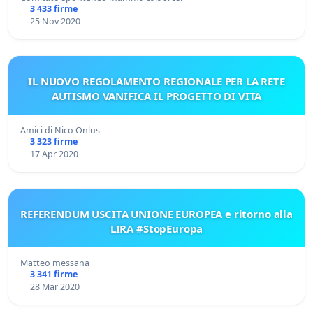
3 433 firme
25 Nov 2020
IL NUOVO REGOLAMENTO REGIONALE PER LA RETE
AUTISMO VANIFICA IL PROGETTO DI VITA
Amici di Nico Onlus
3 323 firme
17 Apr 2020
REFERENDUM USCITA UNIONE EUROPEA e ritorno alla
LIRA #StopEuropa
Matteo messana
3 341 firme
28 Mar 2020