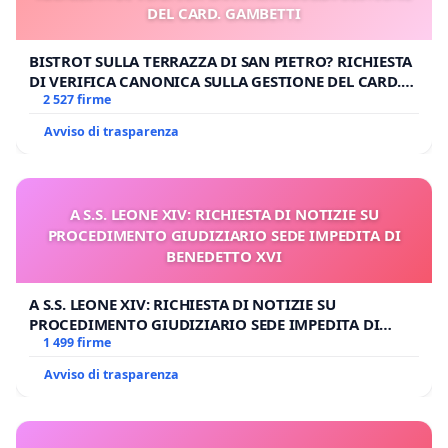
DEL CARD. GAMBETTI
BISTROT SULLA TERRAZZA DI SAN PIETRO? RICHIESTA
DI VERIFICA CANONICA SULLA GESTIONE DEL CARD.
GAMBETTI
2 527 firme
Avviso di trasparenza
A S.S. LEONE XIV: RICHIESTA DI NOTIZIE SU
PROCEDIMENTO GIUDIZIARIO SEDE IMPEDITA DI
BENEDETTO XVI
A S.S. LEONE XIV: RICHIESTA DI NOTIZIE SU
PROCEDIMENTO GIUDIZIARIO SEDE IMPEDITA DI
BENEDETTO XVI
1 499 firme
Avviso di trasparenza