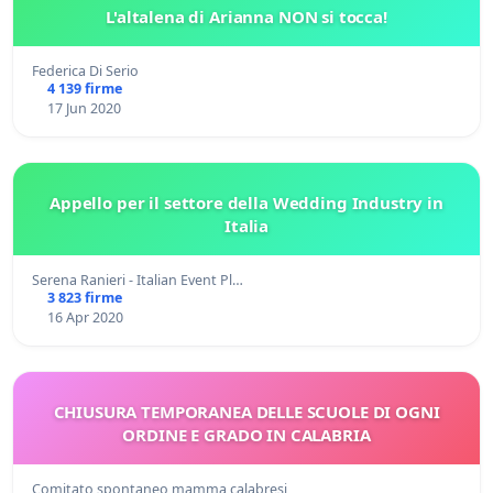
L'altalena di Arianna NON si tocca!
Federica Di Serio
4 139 firme
17 Jun 2020
Appello per il settore della Wedding Industry in
Italia
Serena Ranieri - Italian Event Pl…
3 823 firme
16 Apr 2020
CHIUSURA TEMPORANEA DELLE SCUOLE DI OGNI
ORDINE E GRADO IN CALABRIA
Comitato spontaneo mamma calabresi