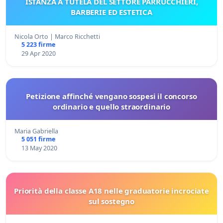
ISTANZA A TUTELA DEL SETTORE PARRUCCHIERI,
BARBERIE ED ESTETICA
Nicola Orto | Marco Ricchetti
5 223 firme
29 Apr 2020
Petizione affinché vengano sospesi il concorso
ordinario e quello straordinario
Maria Gabriella
5 051 firme
13 May 2020
Priorità della classe A18 nelle graduatorie incrociate
sul sostegno