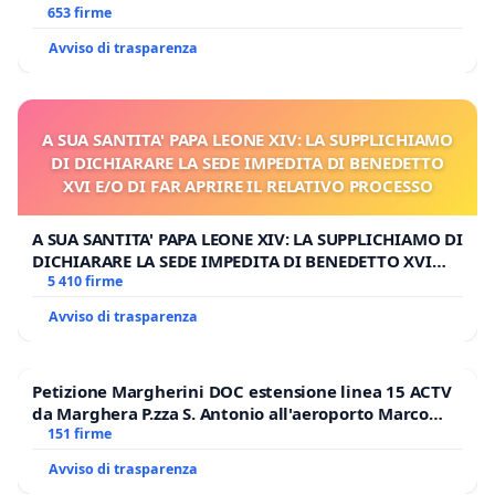
653 firme
Avviso di trasparenza
A SUA SANTITA' PAPA LEONE XIV: LA SUPPLICHIAMO
DI DICHIARARE LA SEDE IMPEDITA DI BENEDETTO
XVI E/O DI FAR APRIRE IL RELATIVO PROCESSO
A SUA SANTITA' PAPA LEONE XIV: LA SUPPLICHIAMO DI
DICHIARARE LA SEDE IMPEDITA DI BENEDETTO XVI
E/O DI FAR APRIRE IL RELATIVO PROCESSO
5 410 firme
Avviso di trasparenza
Petizione Margherini DOC estensione linea 15 ACTV
da Marghera P.zza S. Antonio all'aeroporto Marco
Polo tariffa a € 1,50
151 firme
Avviso di trasparenza