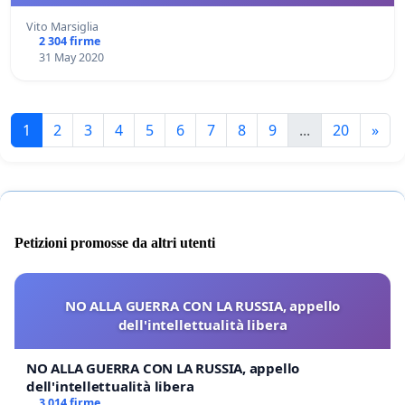
Vito Marsiglia
2 304 firme
31 May 2020
1
2
3
4
5
6
7
8
9
...
20
»
Petizioni promosse da altri utenti
NO ALLA GUERRA CON LA RUSSIA, appello
dell'intellettualità libera
NO ALLA GUERRA CON LA RUSSIA, appello
dell'intellettualità libera
3 014 firme